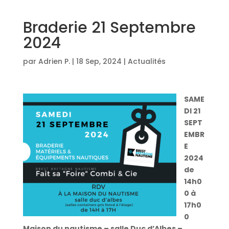
Braderie 21 Septembre
2024
par
Adrien P.
|
18 Sep, 2024
|
Actualités
SAME
DI 21
SEPT
EMBR
E
2024
de
14h0
0 à
17h0
0
Maison du nautisme – salle Duc d’Albes –