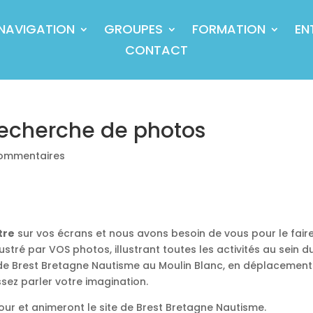
NAVIGATION
GROUPES
FORMATION
EN
CONTACT
recherche de photos
ommentaires
tre
sur vos écrans et nous avons besoin de vous pour le fair
lustré par VOS photos, illustrant toutes les activités au sein d
vie de Brest Bretagne Nautisme au Moulin Blanc, en déplacemen
ssez parler votre imagination.
our et animeront le site de Brest Bretagne Nautisme.